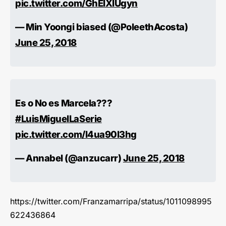
pic.twitter.com/GhElXIUgyn
— Min Yoongi biased (@PoleethAcosta)
June 25, 2018
Es o No es Marcela???
#LuisMiguelLaSerie
pic.twitter.com/l4ua90l3hg
— Annabel (@anzucarr)
June 25, 2018
https://twitter.com/Franzamarripa/status/1011098995
622436864