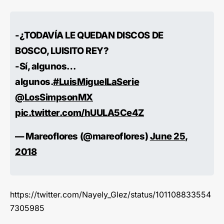
-¿TODAVÍA LE QUEDAN DISCOS DE
BOSCO, LUISITO REY?
-Sí, algunos…
algunos.
#LuisMiguelLaSerie
@LosSimpsonMX
pic.twitter.com/hUULA5Ce4Z
— Mareoflores (@mareoflores)
June 25,
2018
https://twitter.com/Nayely_Glez/status/101108833554
7305985