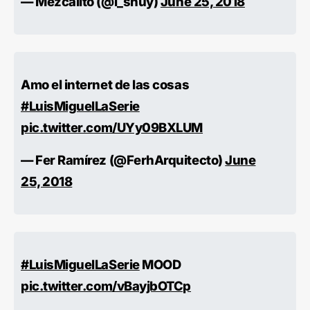
— Mezcalito (@i_shuy)
June 25, 2018
Amo el internet de las cosas
#LuisMiguelLaSerie
pic.twitter.com/UYy09BXLUM
— Fer Ramírez (@FerhArquitecto)
June
25, 2018
#LuisMiguelLaSerie
MOOD
pic.twitter.com/vBayjbOTCp