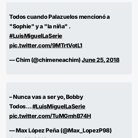
Todos cuando Palazuelos mencionó a
"Sophie" y a "la niña" .
#LuisMiguelLaSerie
pic.twitter.com/9MTrtVotL1
— Chim (@chimeneachim)
June 25, 2018
– Nunca vas a ser yo, Bobby
Todos…
#LuisMiguelLaSerie
pic.twitter.com/TuMGmhB74H
— Max López Peña (@Max_LopezP98)