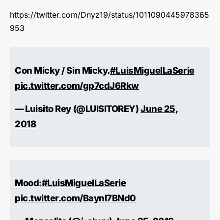
https://twitter.com/Dnyz19/status/1011090445978365
953
Con Micky / Sin Micky.
#LuisMiguelLaSerie
pic.twitter.com/gp7cdJ6Rkw
— Luisito Rey (@LUISlTOREY)
June 25,
2018
Mood:
#LuisMiguelLaSerie
pic.twitter.com/Baynl7BNd0