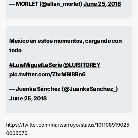
— MORLET (@allan_morlet)
June 25, 2018
Mexico en estos momentos, cargando con
todo
#LuisMiguelLaSerie
@LUISlTOREY
pic.twitter.com/ZbrM9l8Bn6
— Juanka Sánchez (@JuankaSanchez_)
June 25, 2018
https://twitter.com/martsarroyo/status/101108919025
0008576