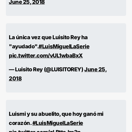
June 25, 2018
La única vez que Luisito Rey ha
"ayudado".
#LuisMiguelLaSerie
pic.twitter.com/vUL1wbaBxX
— Luisito Rey (@LUISlTOREY)
June 25,
2018
Luismi y su abuelito, que hoy ganó mi
corazón.
#LuisMiguelLaSerie