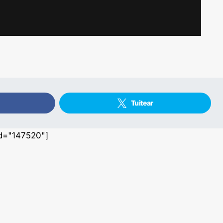
Tuitear
id="147520"]