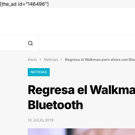
[the_ad id="146496"]
Inicio
Noticias
Regresa el Walkman pero ahora con Blu


NOTICIAS
Regresa el Walkma
Bluetooth
10 JULIO, 2019