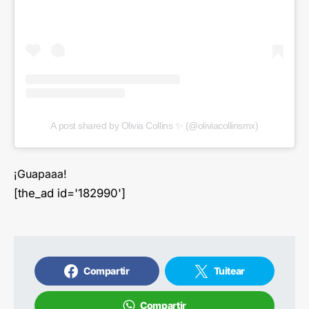
A post shared by Olivia Collins ✨ (@oliviacollinsmx)
¡Guapaaa!
[the_ad id='182990']
Compartir
Tuitear
Compartir