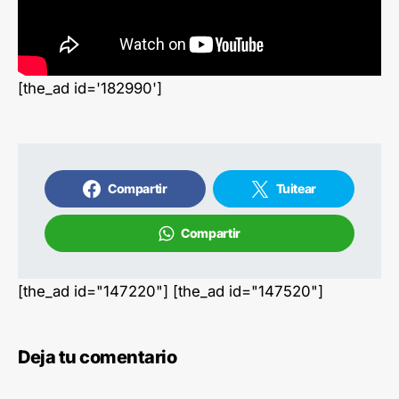
[the_ad id='182990']
Compartir
Tuitear
Compartir
[the_ad id="147220"] [the_ad id="147520"]
Deja tu comentario