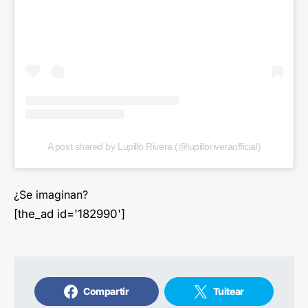
A post shared by Lupillo Rivera (@lupilloriveraofficial)
¿Se imaginan?
[the_ad id='182990']
Compartir
Tuitear