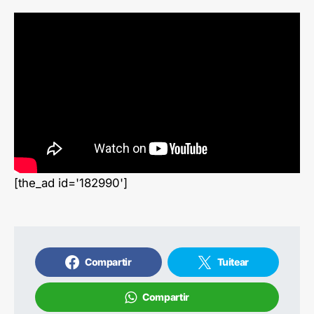
[the_ad id='182990']
Compartir
Tuitear
Compartir