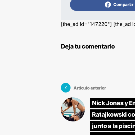
Compartir
[the_ad id="147220"] [the_ad 
Deja tu comentario
Artículo anterior
Nick Jonas y E
Ratajkowski c
junto a la pisci