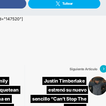
Tuitear
id="147520"]
Siguiente Artículo
mily
Justin Timberlake
oquetean
estrenó su nuevo
na en
sencillo “Can’t Stop The