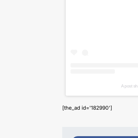
A post s
[the_ad id='182990']