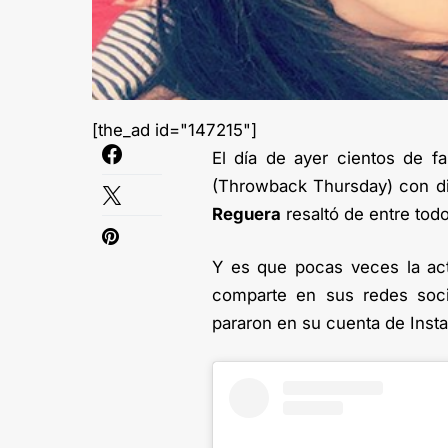
[the_ad id="147215"]
El día de ayer cientos de f
(Throwback Thursday) con di
Reguera
resaltó de entre todo
Y es que pocas veces la act
comparte en sus redes soci
pararon en su cuenta de Inst