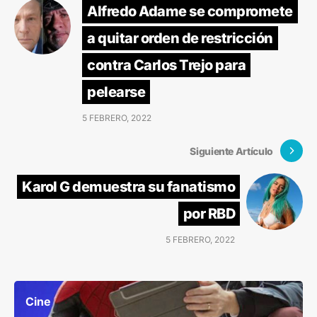
Alfredo Adame se compromete
a quitar orden de restricción
contra Carlos Trejo para
pelearse
5 FEBRERO, 2022
Siguiente Artículo
Karol G demuestra su fanatismo
por RBD
5 FEBRERO, 2022
Cine