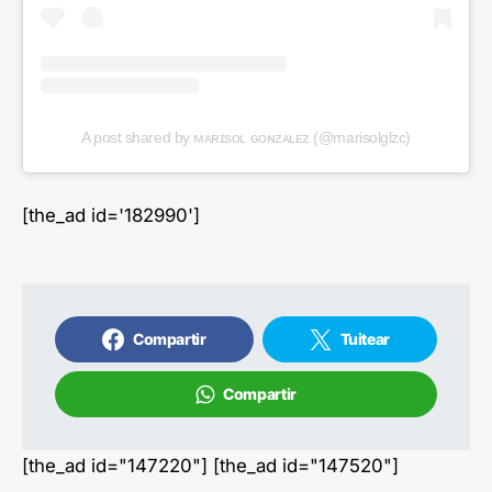
A post shared by ᴍᴀʀɪsᴏʟ ɢᴏɴᴢᴀʟᴇᴢ (@marisolglzc)
[the_ad id='182990']
Compartir
Tuitear
Compartir
[the_ad id="147220"] [the_ad id="147520"]