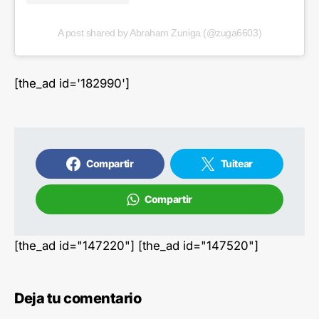
A post shared by Abraham Zuniga (@zuga6603)
[the_ad id='182990']
Compartir
Tuitear
Compartir
[the_ad id="147220"] [the_ad id="147520"]
Deja tu comentario