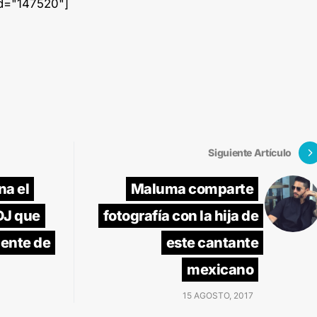
id="147520"]
Siguiente Artículo
na el
Maluma comparte
DJ que
fotografía con la hija de
ente de
este cantante
mexicano
15 AGOSTO, 2017