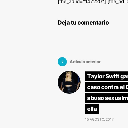
[the_ad id="147220"] [the_ad 
Deja tu comentario
Artículo anterior
Taylor Swift ga
caso contra el 
abuso sexualm
ella
15 AGOSTO, 2017