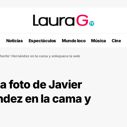
Noticias
Espectáculos
Mundo loco
Música
Cine
charito’ Hernández en la cama y enloquece la web
 foto de Javier
ndez en la cama y