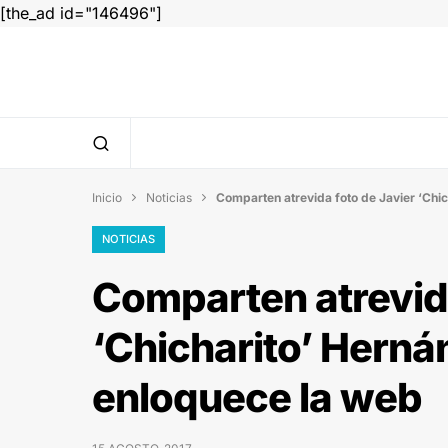
[the_ad id="146496"]
Inicio
Noticias
Comparten atrevida foto de Javier ‘Chi


NOTICIAS
Comparten atrevida
‘Chicharito’ Herná
enloquece la web