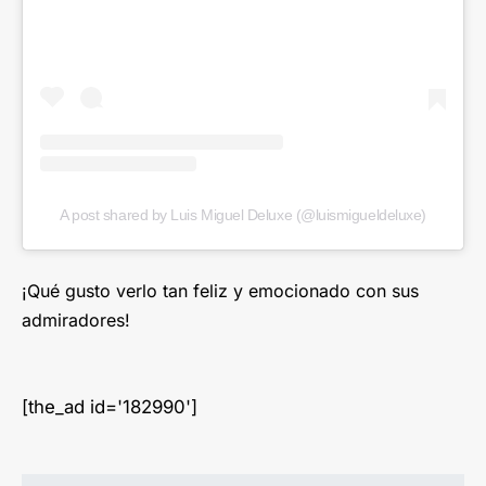
A post shared by Luis Miguel Deluxe (@luismigueldeluxe)
¡Qué gusto verlo tan feliz y emocionado con sus
admiradores!
[the_ad id='182990']