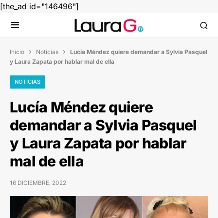
[the_ad id="146496"]
Inicio
Noticias
Lucía Méndez quiere demandar a Sylvia Pasquel


y Laura Zapata por hablar mal de ella
NOTICIAS
Lucía Méndez quiere
demandar a Sylvia Pasquel
y Laura Zapata por hablar
mal de ella
16 DICIEMBRE, 2022