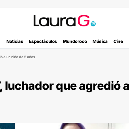
Noticias
Espectáculos
Mundo loco
Música
Cine
ió a un niño de 5 años
’, luchador que agredió 