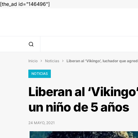
[the_ad id="146496"]
Inicio
Noticias
Liberan al ‘Vikingo’, luchador que agred


NOTICIAS
Liberan al ‘Vikingo
un niño de 5 años
24 MAYO, 2021