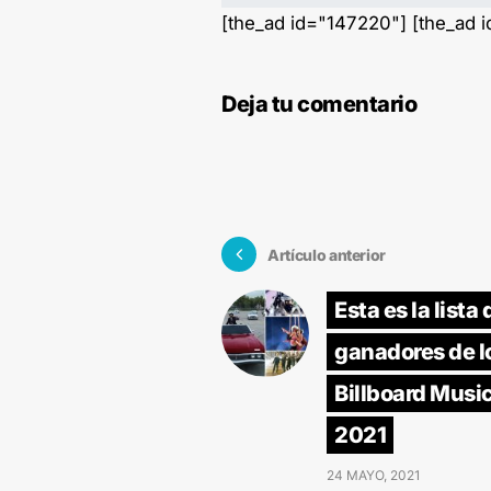
[the_ad id="147220"] [the_ad 
Deja tu comentario
Artículo anterior
Esta es la lista 
ganadores de l
Billboard Musi
2021
24 MAYO, 2021