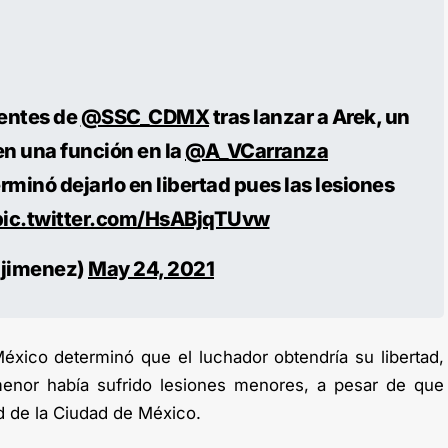
gentes de
@SSC_CDMX
tras lanzar a Arek, un
 en una función en la
@A_VCarranza
rminó dejarlo en libertad pues las lesiones
pic.twitter.com/HsABjqTUvw
4jimenez)
May 24, 2021
México determinó que el luchador obtendría su libertad,
enor había sufrido lesiones menores, a pesar de que
ed de la Ciudad de México.