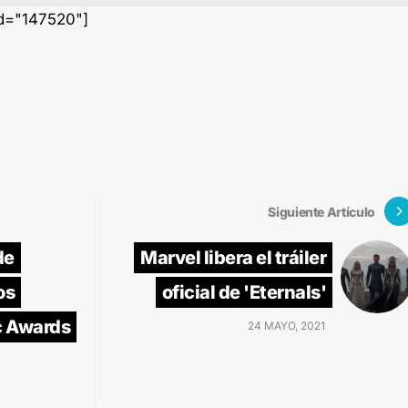
id="147520"]
Siguiente Artículo
de
Marvel libera el tráiler
os
oficial de 'Eternals'
c Awards
24 MAYO, 2021