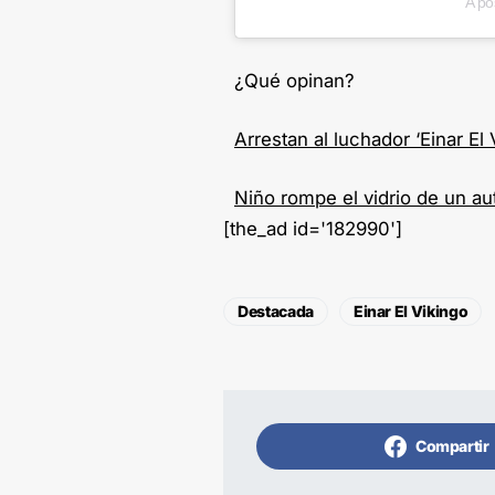
A po
¿Qué opinan?
Arrestan al luchador ‘Einar El 
Niño rompe el vidrio de un au
[the_ad id='182990']
Destacada
Einar El Vikingo
Compartir