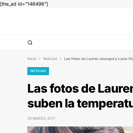
[the_ad id="146496"]
Inicio
Noticias
Las fotos de Lauren Jauregui y Lucia V


NOTICIAS
Las fotos de Laure
suben la temperatu
23 MARZO, 2017