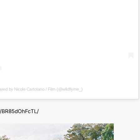
ared by Nicole Cartolano / Film (@wildflyme_)
p/BR85dOhFcTL/