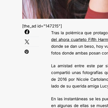
[the_ad id="147215"]
Tras la polémica que protag
del ahora cuarteto Fifth Har
donde se dan un beso, hoy vu
fotos donde ambas posan co
La amistad entre este par 
compartió unas fotografías q
de 2016 por Nicole Cartolano
lado de su querida amiga Luc
En las instantáneas se les p
en algunas de ellas se muest