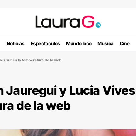
Noticias
Espectáculos
Mundo loco
Música
Cine
ives suben la temperatura de la web
n Jauregui y Lucia Vives
ra de la web