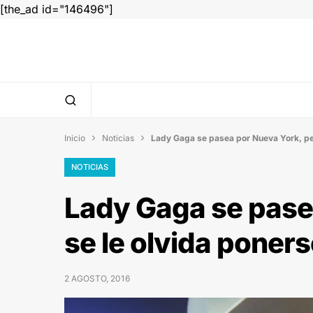
[the_ad id="146496"]
Inicio
Noticias
Lady Gaga se pasea por Nueva York, per


NOTICIAS
Lady Gaga se pase
se le olvida poner
2 AGOSTO, 2016