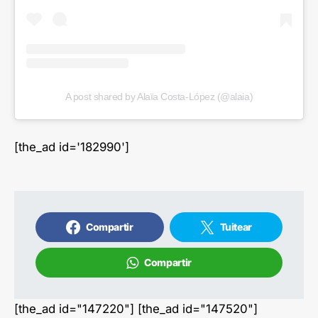
A post shared by Alaïa Costa-López (@alaia)
[the_ad id='182990']
Compartir
Tuitear
Compartir
[the_ad id="147220"] [the_ad id="147520"]