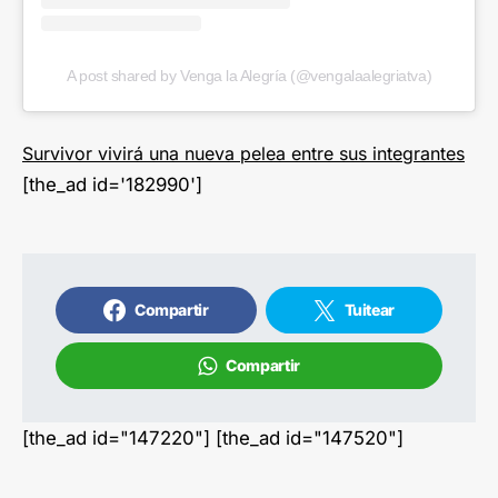
A post shared by Venga la Alegría (@vengalaalegriatva)
Survivor vivirá una nueva pelea entre sus integrantes
[the_ad id='182990']
Compartir
Tuitear
Compartir
[the_ad id="147220"] [the_ad id="147520"]