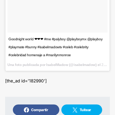
Goodnight world ❤❤❤ #me #palyboy @playboymx @playboy
#playmate #bunny #isabelmadowtv #celeb #celebrity
#celebridad homenaje a #marilynmonroe
Una foto publicada por IsabelMadow (@isabelmadow) el
28 de Feb de 2016 a la(s) 9:56 PST
[the_ad id='182990']
Compartir
Tuitear