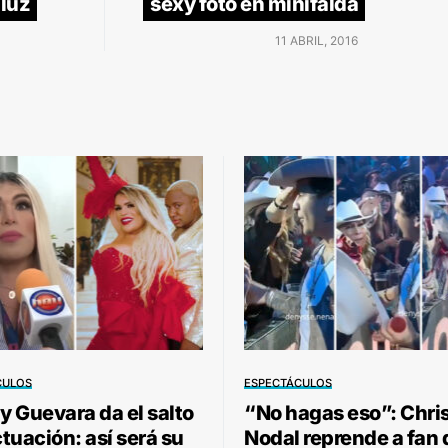
 luz
sexy foto en minifalda
11 ABRIL, 2016
CULOS
ESPECTÁCULOS
 Guevara da el salto
“No hagas eso”: Chri
ctuación: así será su
Nodal reprende a fan