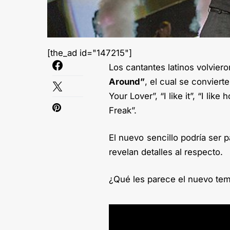
[the_ad id="147215"]
Los cantantes latinos volviero
Around”
, el cual se convier
Your Lover”, “I like it”, “I li
Freak”.
El nuevo sencillo podría ser 
revelan detalles al respecto.
¿Qué les parece el nuevo te