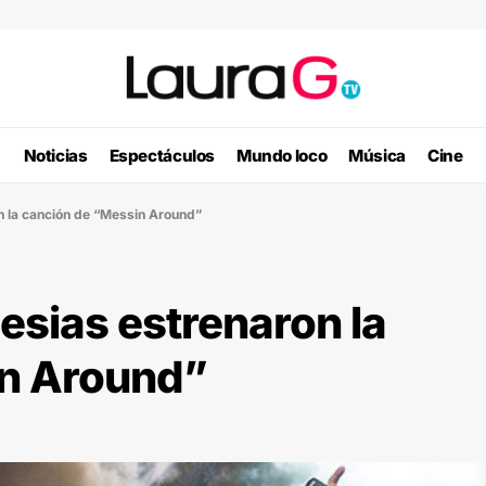
Noticias
Espectáculos
Mundo loco
Música
Cine
ron la canción de “Messin Around”
lesias estrenaron la
in Around”