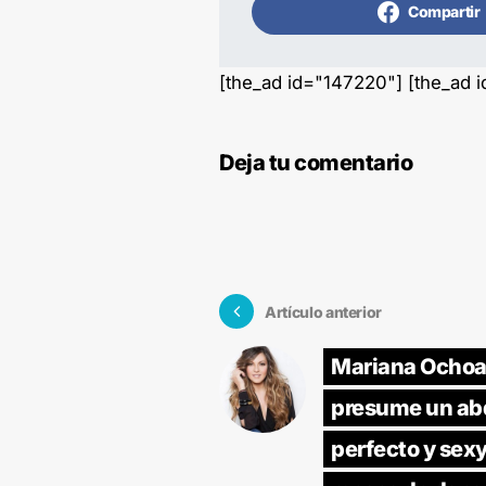
Compartir
[the_ad id="147220"] [the_ad 
Deja tu comentario
Artículo anterior
Mariana Ocho
presume un a
perfecto y sexy