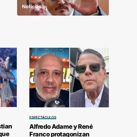
Noticias
ESPECTÁCULOS
stian
Alfredo Adame y René
 que
Franco protagonizan