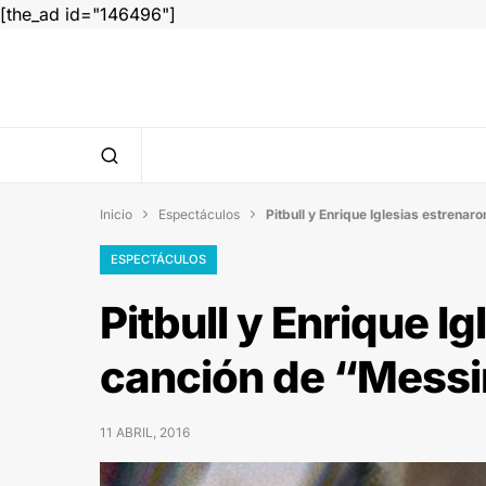
[the_ad id="146496"]
Inicio
Espectáculos
Pitbull y Enrique Iglesias estrena


ESPECTÁCULOS
Pitbull y Enrique Ig
canción de “Mess
11 ABRIL, 2016