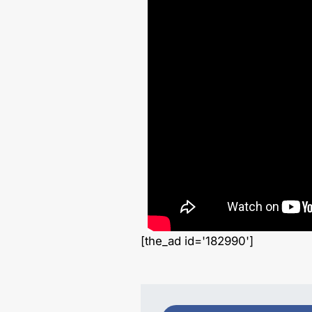
[the_ad id='182990']