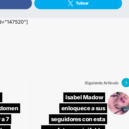
Tuitear
id="147520"]
Siguiente Artículo
a
Isabel Madow
bdomen
enloquece a sus
 a 7
seguidores con esta