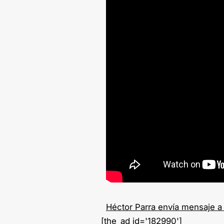
Héctor Parra envía mensaje a
[the_ad id='182990']