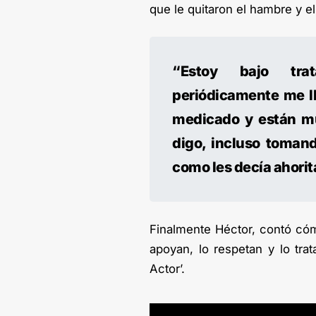
que le quitaron el hambre y e
“Estoy bajo trat
periódicamente me ll
medicado y están m
digo, incluso toman
como les decía ahori
Finalmente Héctor, contó cóm
apoyan, lo respetan y lo tra
Actor’.