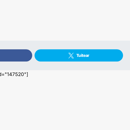
Tuitear
id="147520"]