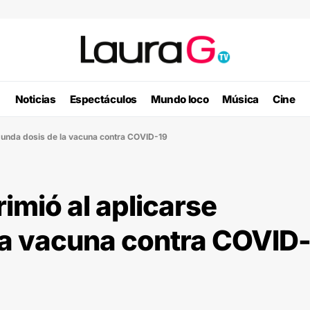
Noticias
Espectáculos
Mundo loco
Música
Cine
egunda dosis de la vacuna contra COVID-19
rimió al aplicarse
la vacuna contra COVID