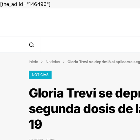
[the_ad id="146496"]
Inicio
Noticias
Gloria Trevi se deprimió al aplicarse s


NOTICIAS
Gloria Trevi se dep
segunda dosis de 
19