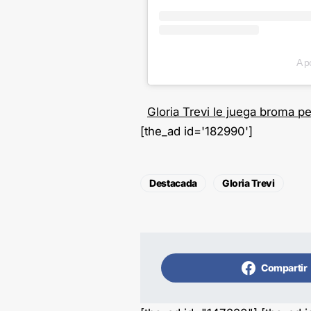
A p
Gloria Trevi le juega broma 
[the_ad id='182990']
Destacada
Gloria Trevi
Compartir