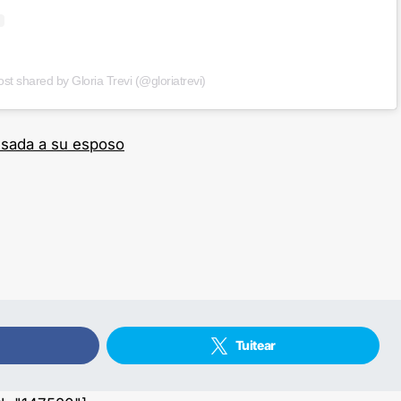
ost shared by Gloria Trevi (@gloriatrevi)
pesada a su esposo
Tuitear