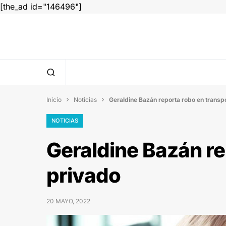
[the_ad id="146496"]
Inicio
Noticias
Geraldine Bazán reporta robo en transp


NOTICIAS
Geraldine Bazán re
privado
20 MAYO, 2022