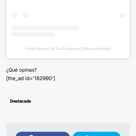
A post shared by La Academia (@laacademiatv)
¿Qué opinas?
[the_ad id='182990']
Destacada