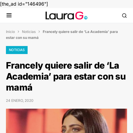
[the_ad id="146496"]
Inicio
Noticias
Francely quiere salir de ‘La Academia’ para


estar con su mamá
NOTICIAS
Francely quiere salir de ‘La
Academia’ para estar con su
mamá
24 ENERO, 2020