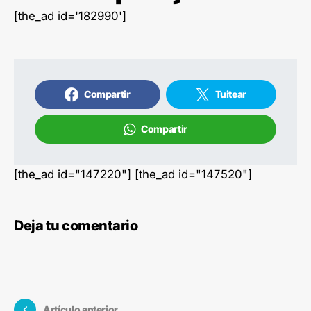
[the_ad id='182990']
Compartir
Tuitear
Compartir
[the_ad id="147220"] [the_ad id="147520"]
Deja tu comentario
Artículo anterior