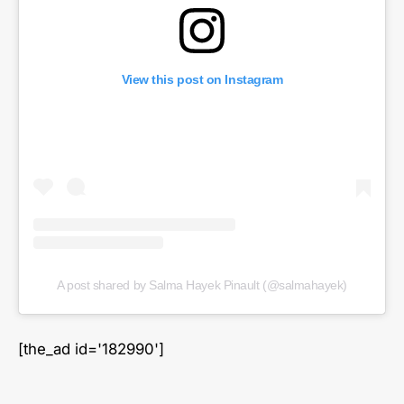
View this post on Instagram
A post shared by Salma Hayek Pinault (@salmahayek)
[the_ad id='182990']