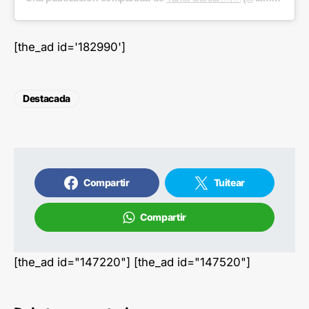
[the_ad id='182990']
Destacada
Compartir
Tuitear
Compartir
[the_ad id="147220"] [the_ad id="147520"]