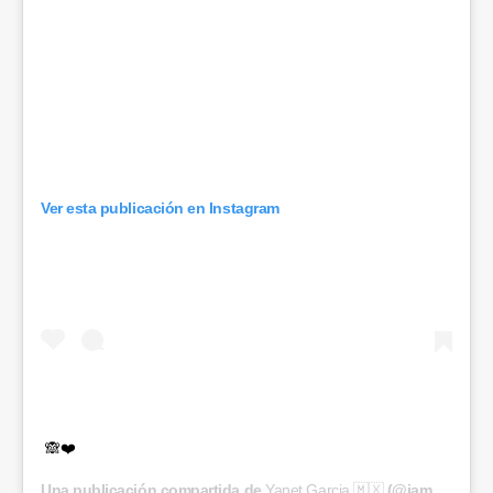
Ver esta publicación en Instagram
🙈❤️
Una publicación compartida de
Yanet Garcia 🇲🇽
(@iamyanetgarcia) el