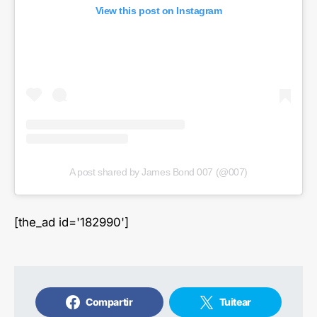
View this post on Instagram
A post shared by James Bond 007 (@007)
[the_ad id='182990']
Compartir
Tuitear