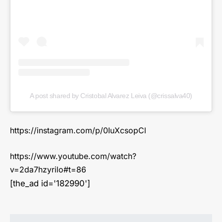
A post shared by Cristobal Alvarez Leiva (@crissalva40)
https://instagram.com/p/0IuXcsopCl
https://www.youtube.com/watch?
v=2da7hzyrilo#t=86
[the_ad id='182990']