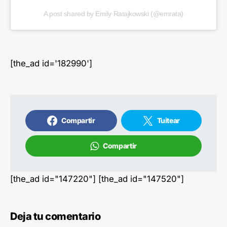
A post shared by Emily Ratajkowski (@emrata)
[the_ad id='182990']
Compartir
Tuitear
Compartir
[the_ad id="147220"] [the_ad id="147520"]
Deja tu comentario