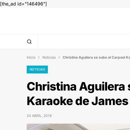
[the_ad id="146496"]
Inicio
Noticias
Christina Aguilera se sube al Carpool


NOTICIAS
Christina Aguilera
Karaoke de James
24 ABRIL, 2018