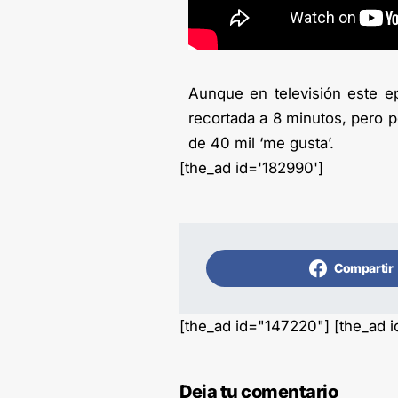
Aunque en televisión este ep
recortada a 8 minutos, pero 
de 40 mil ‘me gusta’.
[the_ad id='182990']
Compartir
[the_ad id="147220"] [the_ad 
Deja tu comentario