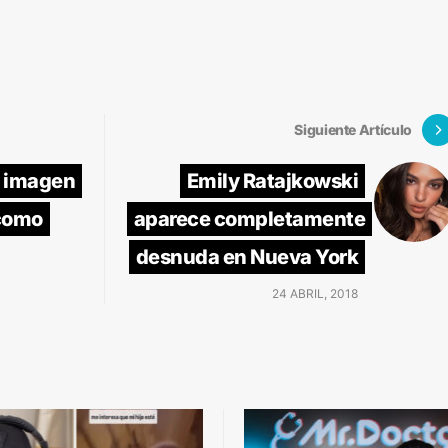
Siguiente Artículo
a imagen
Emily Ratajkowski
como
aparece completamente
desnuda en Nueva York
24 ABRIL, 2018