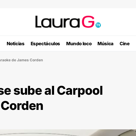
Noticias
Espectáculos
Mundo loco
Música
Cine
 Karaoke de James Corden
 se sube al Carpool
 Corden