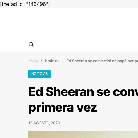
[the_ad id="146496"]
Inicio
Noticias
Ed Sheeran se convertirá en papá por p


NOTICIAS
Ed Sheeran se conv
primera vez
13 AGOSTO, 2020