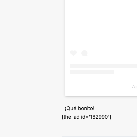
A 
¡Qué bonito!
[the_ad id='182990']