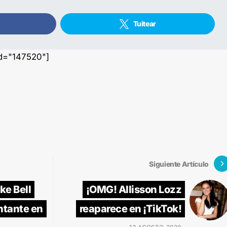
Tuitear
id="147520"]
Siguiente Artículo
ke Bell
¡OMG! Allisson Lozz
ntante en
reaparece en ¡TikTok!