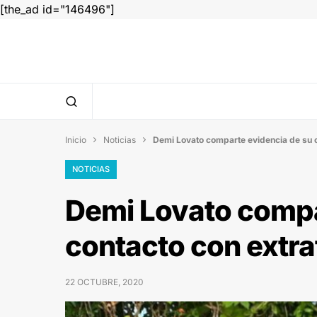
[the_ad id="146496"]
Inicio
Noticias
Demi Lovato comparte evidencia de su c


NOTICIAS
Demi Lovato compa
contacto con extra
22 OCTUBRE, 2020