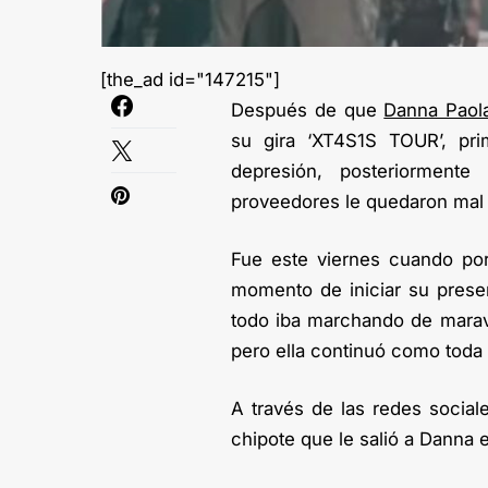
[the_ad id="147215"]
Después de que
Danna Paol
su gira ‘XT4S1S TOUR’, pr
depresión, posteriormen
proveedores le quedaron mal 
Fue este viernes cuando por 
momento de iniciar su prese
todo iba marchando de maravil
pero ella continuó como toda 
A través de las redes socia
chipote que le salió a Danna e