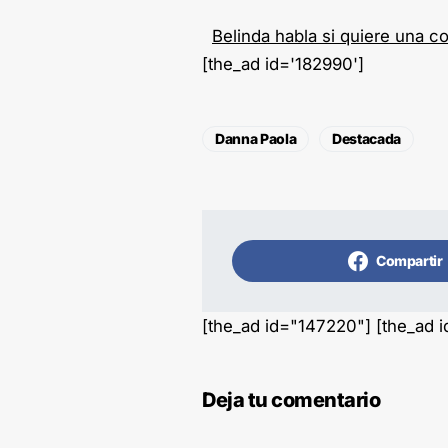
Belinda habla si quiere una 
[the_ad id='182990']
Danna Paola
Destacada
Compartir
[the_ad id="147220"] [the_ad 
Deja tu comentario