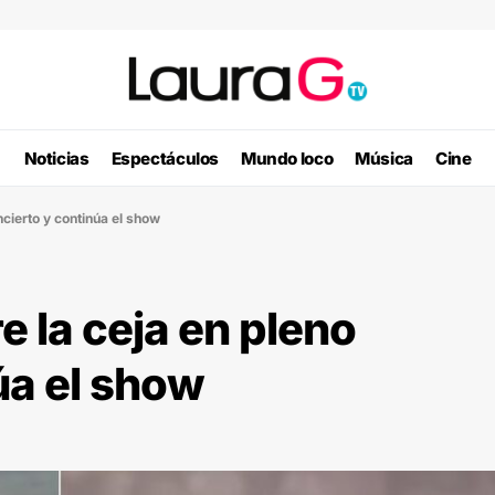
Noticias
Espectáculos
Mundo loco
Música
Cine
cierto y continúa el show
e la ceja en pleno
úa el show