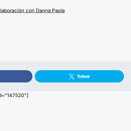
colaboración con Danna Paola
Tuitear
id="147520"]