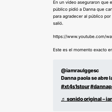
En un video aseguraron que e
público pidió a Danna que can
para agradecer al público por
salió.
https://www.youtube.com/w
Este es el momento exacto e
@iamraulggesc
Danna paola se abre l
#xt4s1stour
#dannap
♬ sonido original – i