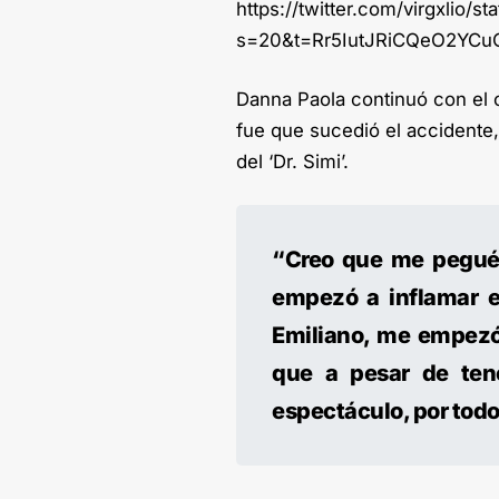
https://twitter.com/virgxlio/
s=20&t=Rr5IutJRiCQeO2YC
Danna Paola continuó con el 
fue que sucedió el accidente
del ‘Dr. Simi’.
“Creo que me pegué 
empezó a inflamar el
Emiliano, me empezó 
que a pesar de tene
espectáculo, por tod