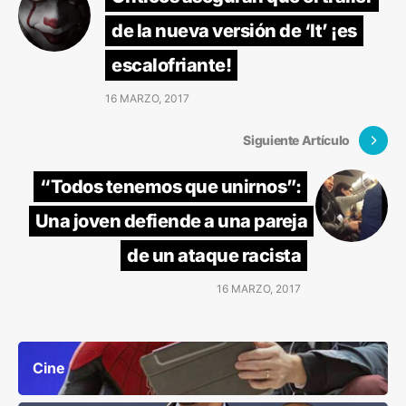
de la nueva versión de ‘It’ ¡es
escalofriante!
16 MARZO, 2017
Siguiente Artículo
“Todos tenemos que unirnos”:
Una joven defiende a una pareja
de un ataque racista
16 MARZO, 2017
Cine