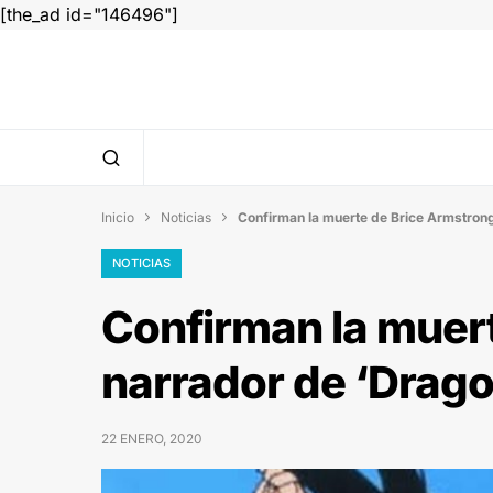
[the_ad id="146496"]
Inicio
Noticias
Confirman la muerte de Brice Armstrong,


NOTICIAS
Confirman la muert
narrador de ‘Drago
22 ENERO, 2020