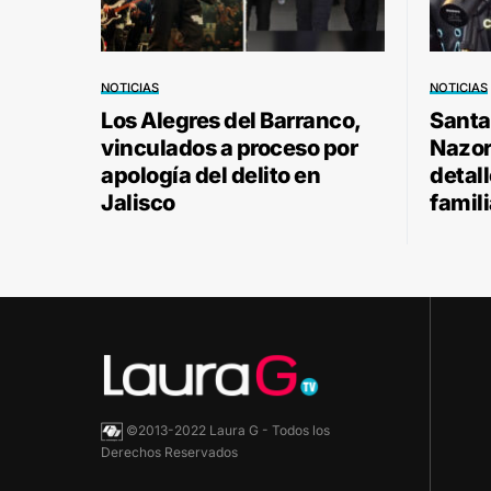
NOTICIAS
NOTICIAS
Los Alegres del Barranco,
Santa
vinculados a proceso por
Nazor 
apología del delito en
detal
Jalisco
famili
©2013-2022 Laura G - Todos los
Derechos Reservados