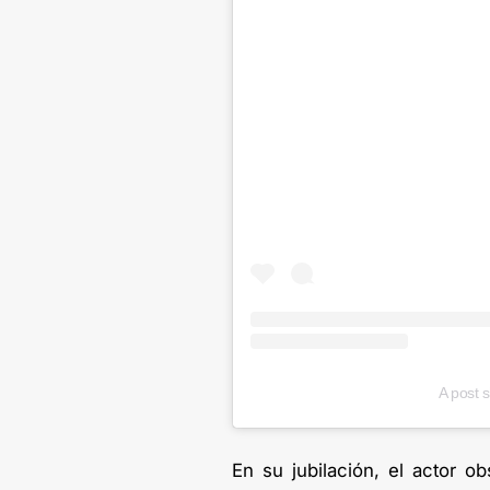
A post s
En su jubilación, el actor o