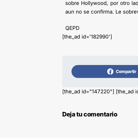
sobre Hollywood, por otro la
aun no se confirma. Le sobrev
QEPD
[the_ad id='182990']
Compartir
[the_ad id="147220"] [the_ad 
Deja tu comentario