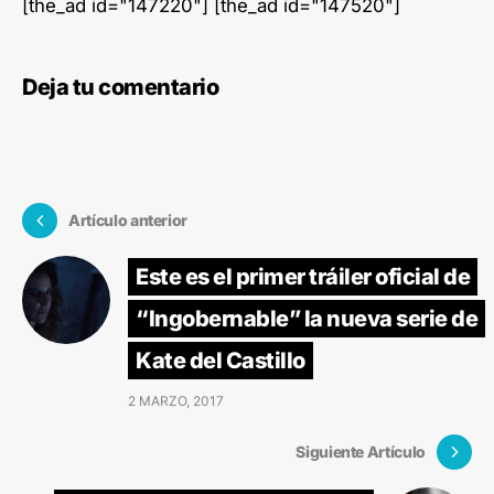
[the_ad id="147220"] [the_ad id="147520"]
Deja tu comentario
Artículo anterior
Este es el primer tráiler oficial de
“Ingobernable” la nueva serie de
Kate del Castillo
2 MARZO, 2017
Siguiente Artículo