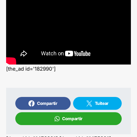
[the_ad id='182990']
Compartir
Tuitear
Compartir