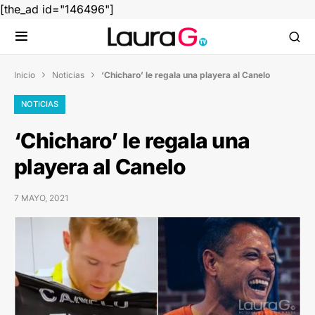
[the_ad id="146496"]
Inicio
Noticias
‘Chicharo’ le regala una playera al Canelo


NOTICIAS
‘Chicharo’ le regala una
playera al Canelo
7 MAYO, 2021