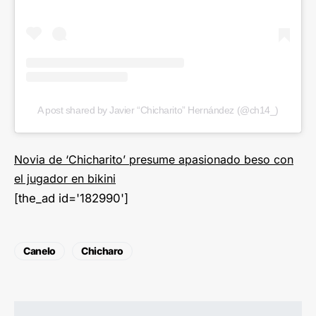
A post shared by Javier “Chicharito” Hernández (@ch14_)
Novia de ‘Chicharito’ presume apasionado beso con
el jugador en bikini
[the_ad id='182990']
Canelo
Chicharo