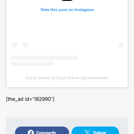
View this post on Instagram
A post shared by Sarah Kohan (@sarahkohan)
[the_ad id='182990']
Compartir
Tuitear