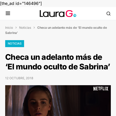
[the_ad id="146496"]
Inicio
Noticias
Checa un adelanto más de ‘El mundo oculto de


Sabrina’
NOTICIAS
Checa un adelanto más de
‘El mundo oculto de Sabrina’
12 OCTUBRE, 2018