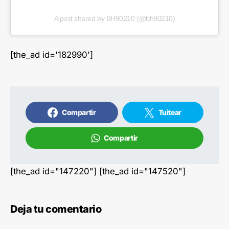
A post shared by BH90210 (@bh90210)
[the_ad id='182990']
Compartir
Tuitear
Compartir
[the_ad id="147220"] [the_ad id="147520"]
Deja tu comentario