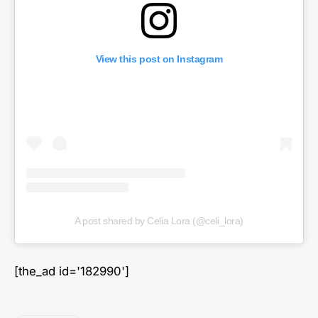
View this post on Instagram
A post shared by Celia Lora (@celi_lora)
[the_ad id='182990']