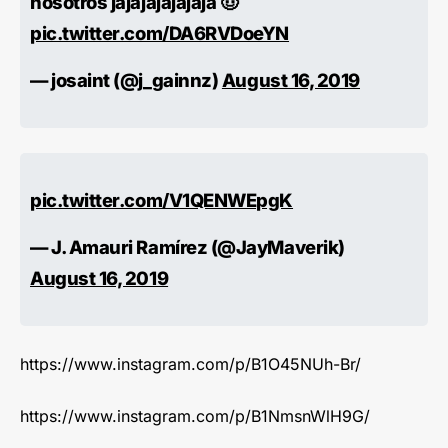
nosotros jajajajajajaja 🤠
pic.twitter.com/DA6RVDoeYN
— josaint (@j_gainnz)
August 16, 2019
pic.twitter.com/V1QENWEpgK
— J. Amauri Ramírez (@JayMaverik)
August 16, 2019
https://www.instagram.com/p/B1O45NUh-Br/
https://www.instagram.com/p/B1NmsnWlH9G/