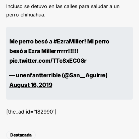
Incluso se detuvo en las calles para saludar a un
perro chihuahua.
Me perro besó a
#EzraMiller
! Mi perro
besó a Ezra Millerrrrrr!!!!!
pic.twitter.com/TTcSxEC08r
— unenfantterrible (@San__Aguirre)
August 16, 2019
[the_ad id='182990']
Destacada