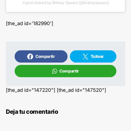
A post shared by Britney Spears (@britneyspears)
[the_ad id='182990']
Compartir
Tuitear
Compartir
[the_ad id="147220"] [the_ad id="147520"]
Deja tu comentario