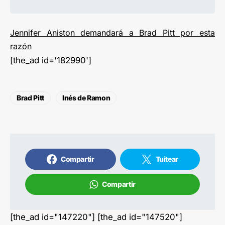
Jennifer Aniston demandará a Brad Pitt por esta
razón
[the_ad id='182990']
Brad Pitt
Inés de Ramon
Compartir
Tuitear
Compartir
[the_ad id="147220"] [the_ad id="147520"]