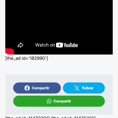
[the_ad id='182990']
Compartir
Tuitear
Compartir