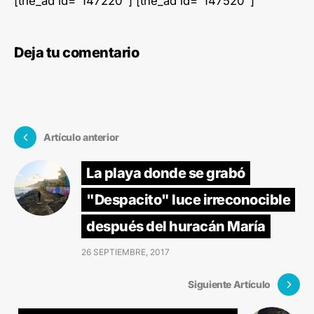
[the_ad id="147220"] [the_ad id="147520"]
Deja tu comentario
Artículo anterior
La playa donde se grabó
"Despacito" luce irreconocible
después del huracán María
26 SEPTIEMBRE, 2017
Siguiente Artículo