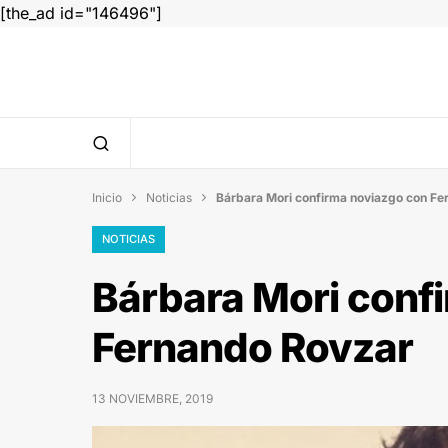
[the_ad id="146496"]
Inicio
Noticias
Bárbara Mori confirma noviazgo con Fe


NOTICIAS
Bárbara Mori conf
Fernando Rovzar
13 NOVIEMBRE, 2019