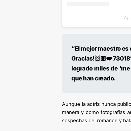
A p
“
El mejor maestro es 
Gracias!🙌🏼❤️ 730181
logrado miles de ‘me
que han creado.
Aunque la actriz nunca public
manera y como fotografías ar
sospechas del romance y hala