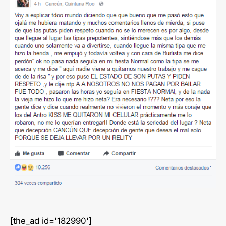
[the_ad id='182990']