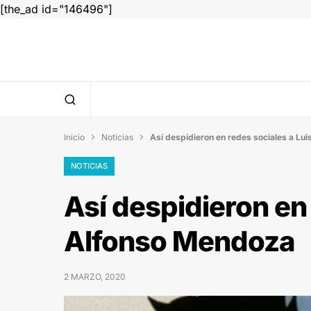
[the_ad id="146496"]
Inicio
Noticias
Así despidieron en redes sociales a Lu


NOTICIAS
Así despidieron en 
Alfonso Mendoza
2 MARZO, 2020