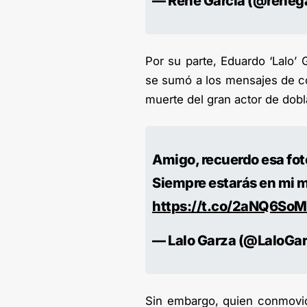
— Rene Garcia (@reneg
Por su parte, Eduardo ‘Lalo’ G
se sumó a los mensajes de co
muerte del gran actor de dobl
Amigo, recuerdo esa foto
Siempre estarás en mi 
https://t.co/2aNQ6So
— Lalo Garza (@LaloGa
Sin embargo, quien conmovió 