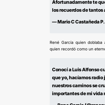
Afortunadamente te qued
los recuerdos de tantos
— Mario C Castañeda P
René García quien doblaba a
quien recordó como un eterno 
Conocí a Luis Alfonso c
que yo, hacíamos radio 
nuestros caminos se cru
importantes de mi vida m