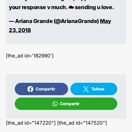
your response v much. ☁️ sending u love.
— Ariana Grande (@ArianaGrande)
May
23, 2018
[the_ad id='182990']
Compartir
Tuitear
Compartir
[the_ad id="147220"] [the_ad id="147520"]